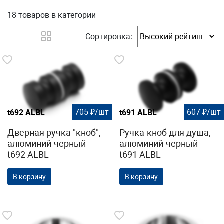
18 товаров
в категории
Сортировка:
705 ₽/шт
607 ₽/шт
t692 ALBL
t691 ALBL
Дверная ручка "кноб",
Ручка-кноб для душа,
алюминий-черный
алюминий-черный
t692 ALBL
t691 ALBL
В корзину
В корзину