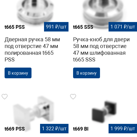
991 ₽/шт
1 071 ₽/шт
t665 PSS
t665 SSS
Дверная ручка 58 мм
Ручка-кноб для двери
под отверстие 47 мм
58 мм под отверстие
полированная t665
47 мм шлифованная
PSS
t665 SSS
В корзину
В корзину
1 322 ₽/шт
1 999 ₽/шт
t669 PSS
t669 Bl