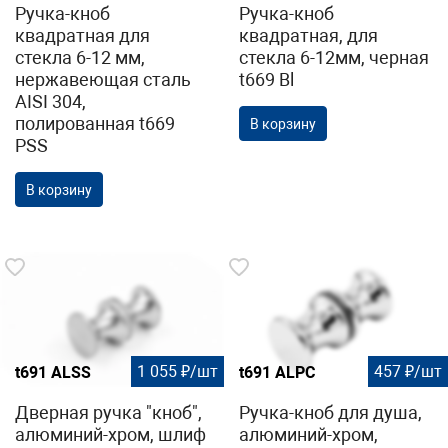
Ручка-кноб
Ручка-кноб
квадратная для
квадратная, для
стекла 6-12 мм,
стекла 6-12мм, черная
нержавеющая сталь
t669 Bl
AISI 304,
полированная t669
В корзину
PSS
В корзину
1 055 ₽/шт
457 ₽/шт
t691 ALSS
t691 ALPC
Дверная ручка "кноб",
Ручка-кноб для душа,
алюминий-хром, шлиф
алюминий-хром,