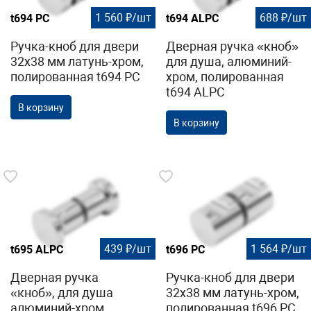
1 560 ₽/шт
688 ₽/шт
t694 PC
t694 ALPC
Ручка-кноб для двери
Дверная ручка «кноб»
32х38 мм латунь-хром,
для душа, алюминий-
полированная t694 PC
хром, полированная
t694 ALPC
В корзину
В корзину
439 ₽/шт
1 564 ₽/шт
t695 ALPC
t696 PC
Дверная ручка
Ручка-кноб для двери
«кноб», для душа
32х38 мм латунь-хром,
алюминий-хром,
полированная t696 PC