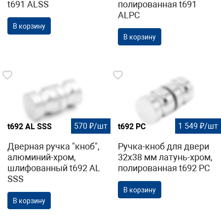
t691 ALSS
полированная t691
ALPC
В корзину
В корзину
570 ₽/шт
1 549 ₽/шт
t692 AL SSS
t692 PC
Дверная ручка "кноб",
Ручка-кноб для двери
алюминий-хром,
32х38 мм латунь-хром,
шлифованный t692 AL
полированная t692 PC
SSS
В корзину
В корзину