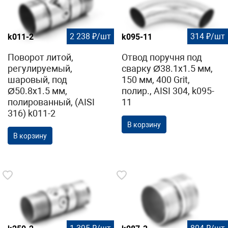
2 238 ₽/шт
314 ₽/шт
k011-2
k095-11
Поворот литой,
Отвод поручня под
регулируемый,
сварку Ø38.1х1.5 мм,
шаровый, под
150 мм, 400 Grit,
Ø50.8х1.5 мм,
полир., AISI 304, k095-
полированный, (AISI
11
316) k011-2
В корзину
В корзину