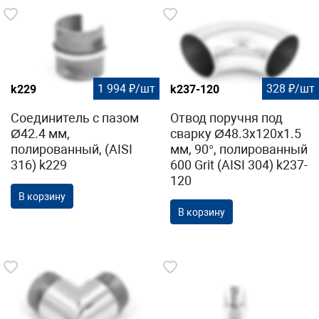
1 994 ₽/шт
328 ₽/шт
k229
k237-120
Соединитель с пазом
Отвод поручня под
Ø42.4 мм,
сварку Ø48.3х120х1.5
полированный, (AISI
мм, 90°, полированный
316) k229
600 Grit (AISI 304) k237-
120
В корзину
В корзину