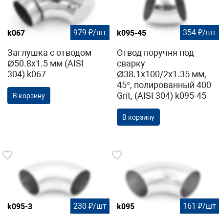
979 ₽/шт
354 ₽/шт
k067
k095-45
Заглушка с отводом
Отвод поручня под
Ø50.8х1.5 мм (AISI
сварку
304) k067
Ø38.1х100/2х1.35 мм,
45°, полированный 400
Grit, (AISI 304) k095-45
В корзину
В корзину
230 ₽/шт
161 ₽/шт
k095-3
k095