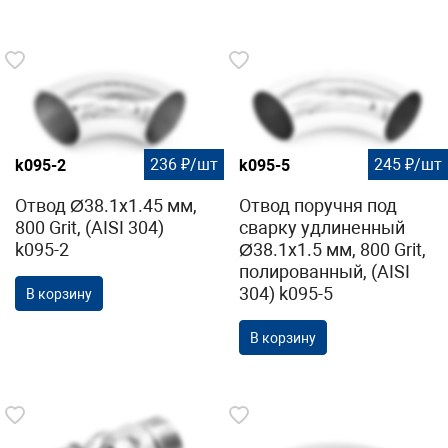
236 ₽/шт
245 ₽/шт
k095-2
k095-5
Отвод Ø38.1х1.45 мм,
Отвод поручня под
800 Grit, (AISI 304)
сварку удлиненный
k095-2
Ø38.1х1.5 мм, 800 Grit,
полированный, (AISI
304) k095-5
В корзину
В корзину