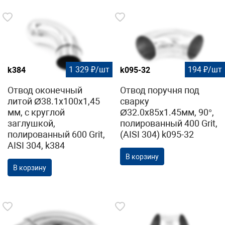
1 329 ₽/шт
194 ₽/шт
k384
k095-32
Отвод оконечный
Отвод поручня под
литой Ø38.1х100х1,45
сварку
мм, с круглой
Ø32.0х85х1.45мм, 90°,
заглушкой,
полированный 400 Grit,
полированный 600 Grit,
(AISI 304) k095-32
AISI 304, k384
В корзину
В корзину