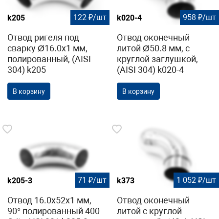
122 ₽/шт
958 ₽/шт
k205
k020-4
Отвод ригеля под
Отвод оконечный
сварку Ø16.0х1 мм,
литой Ø50.8 мм, с
полированный, (AISI
круглой заглушкой,
304) k205
(AISI 304) k020-4
В корзину
В корзину
71 ₽/шт
1 052 ₽/шт
k205-3
k373
Отвод 16.0х52х1 мм,
Отвод оконечный
90° полированный 400
литой с круглой