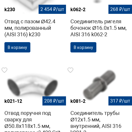
2 454 ₽/шт
268 ₽/шт
k230
k062-2
Отвод с пазом Ø42.4
Соединитель ригеля
мм, полированный
бочонок Ø16.0х1.5 мм,
(AISI 316) k230
AISI 316 k062-2
В корзину
В корзину
208 ₽/шт
317 ₽/шт
k021-12
k081-2
Отвод поручня под
Соединитель трубы
сварку для
Ø12х1.5 мм,
Ø50.8х118х1.5 мм,
внутренний, AISI 316