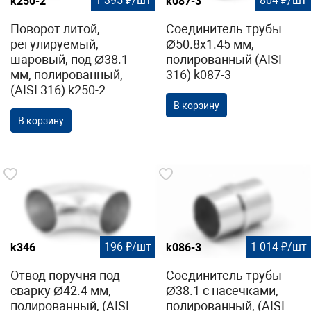
1 395 ₽/шт
804 ₽/шт
k250-2
k087-3
Поворот литой,
Соединитель трубы
регулируемый,
Ø50.8х1.45 мм,
шаровый, под Ø38.1
полированный (AISI
мм, полированный,
316) k087-3
(AISI 316) k250-2
В корзину
В корзину
196 ₽/шт
1 014 ₽/шт
k346
k086-3
Отвод поручня под
Соединитель трубы
сварку Ø42.4 мм,
Ø38.1 с насечками,
полированный, (AISI
полированный, (AISI