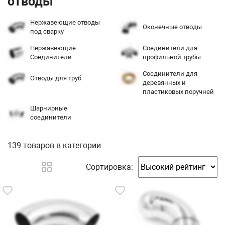
отводы
Нержавеющие отводы
Оконечные отводы
под сварку
Нержавеющие
Соединители для
Соединители
профильной трубы
Соединители для
Отводы для труб
деревянных и
пластиковых поручней
Шарнирные
соединители
139 товаров
в категории
Сортировка: