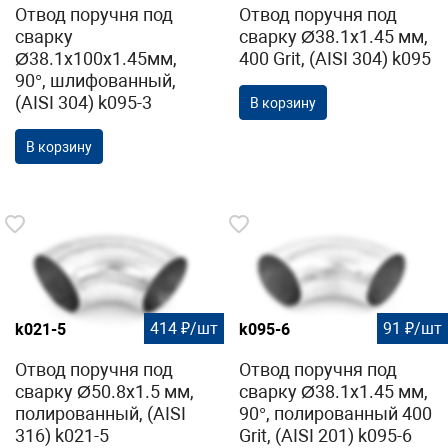
Отвод поручня под
Отвод поручня под
сварку
сварку Ø38.1х1.45 мм,
Ø38.1х100х1.45мм,
400 Grit, (AISI 304) k095
90°, шлифованный,
(AISI 304) k095-3
В корзину
В корзину
414 ₽/шт
91 ₽/шт
k021-5
k095-6
Отвод поручня под
Отвод поручня под
сварку Ø50.8х1.5 мм,
сварку Ø38.1х1.45 мм,
полированный, (AISI
90°, полированный 400
316) k021-5
Grit, (AISI 201) k095-6