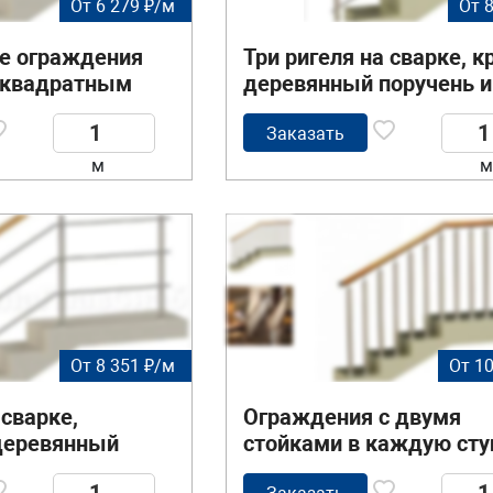
От 6 279 ₽/м
От 
 ограждения
Три ригеля на сварке, 
с квадратным
деревянный поручень и
поручнем
круглые стойки
Заказать
м
м
От 8 351 ₽/м
От 10
 сварке,
Ограждения с двумя
деревянный
стойками в каждую сту
руглые стойки
деревянным поручнем 