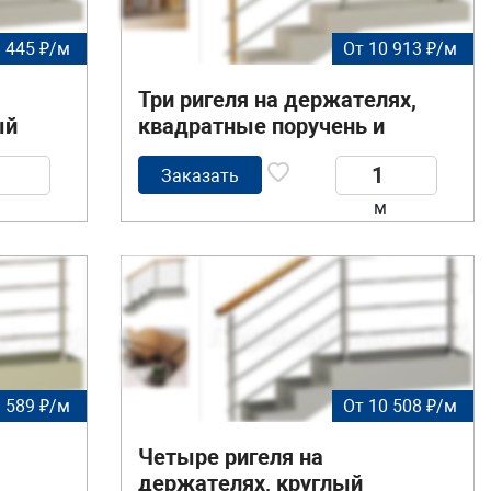
9 445 ₽/м
От 10 913 ₽/м
Три ригеля на держателях,
ый
квадратные поручень и
деревянные стойки
Заказать
м
9 589 ₽/м
От 10 508 ₽/м
Четыре ригеля на
держателях, круглый