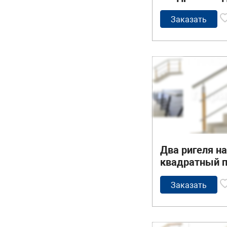
поручень и к
Заказать
Два ригеля н
квадратный п
квадратные 
стойки
Заказать