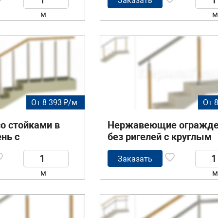
ригелей
Заказать
м
м
От 8 393 ₽/м
От 
о стойками в
Нержавеющие огражде
нь с
без ригелей с круглым
деревянным
поручнем и стойками с
 ригелей
деревянными вставка
Заказать
м
м