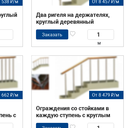
8 538 ₽/м
От 8 457 ₽/м
круглый
Два ригеля на держателях,
круглый деревянный
поручень и круглые стойки
Заказать
м
 662 ₽/м
От 8 479 ₽/м
Ограждения со стойками в
пень с
каждую ступень с круглым
и без
деревянным поручнем без