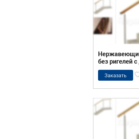
Нержавеющие
без ригелей 
поручнем
Заказать