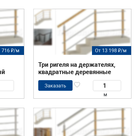
 716 ₽/м
От 13 198 ₽/м
Три ригеля на держателях,
ый
квадратные деревянные
поручень и стойки
Заказать
м