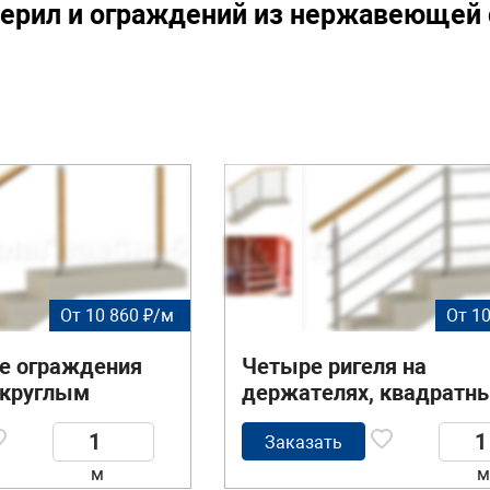
перил и ограждений из нержавеющей 
От 10 860 ₽/м
От 10
 ограждения
Четыре ригеля на
с круглым
держателях, квадратн
поручнем и
деревянный поручень и
деревянными
квадратные стойки
Заказать
м
м