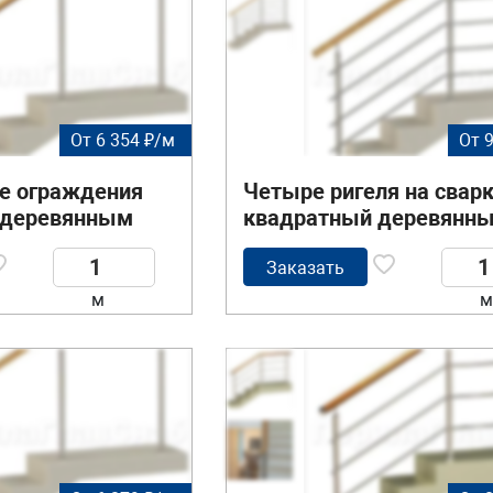
От 6 354 ₽/м
От 
 ограждения
Четыре ригеля на сварк
с деревянным
квадратный деревянн
поручень и круглые сто
Заказать
м
м