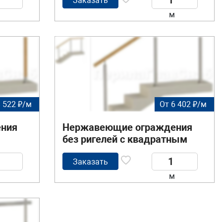
ригелей
Заказать
м
8 522 ₽/м
От 6 402 ₽/м
ния
Нержавеющие ограждения
без ригелей с квадратным
деревянным поручнем и
ми
квадратными стойками
Заказать
м