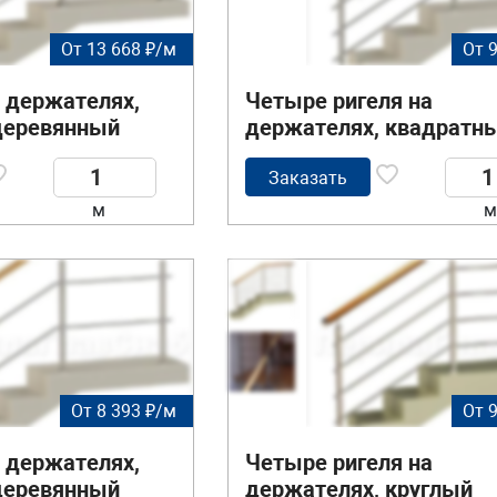
От 13 668 ₽/м
От 
а держателях,
Четыре ригеля на
деревянный
держателях, квадратн
вадратные
деревянный поручень и
тойки
круглые стойки
Заказать
м
м
От 8 393 ₽/м
От 
а держателях,
Четыре ригеля на
деревянный
держателях, круглый