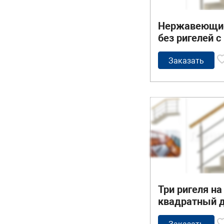
Нержавеющие
без ригелей 
деревянным 
Заказать
Три ригеля на
квадратный 
поручень и к