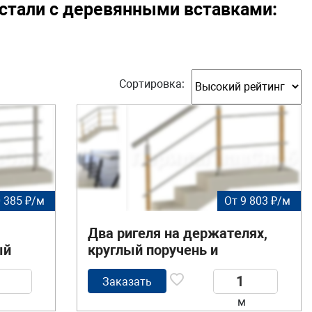
стали с деревянными вставками:
Сортировка:
 385 ₽/м
От 9 803 ₽/м
Два ригеля на держателях,
ый
круглый поручень и
квадратные деревянные
стойки
Заказать
м