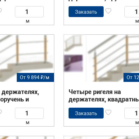
руглые стойки
деревянный поручень и
круглые стойки
Заказать
м
м
От 9 894 ₽/м
От 12
а держателях,
Четыре ригеля на
оручень и
держателях, квадратн
деревянные
поручень и стойки с
деревянными вставка
Заказать
м
м