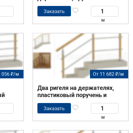
деревянный поручень и
квадратные стойки
Заказать
м
 056 ₽/м
От 11 682 ₽/м
Два ригеля на держателях,
ый
пластиковый поручень и
квадратные деревянные
ми
стойки
Заказать
м