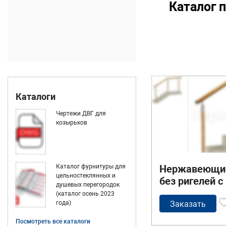
Каталог 
Каталоги
Чертежи ДВГ для
козырьков
Нержавеющие
Каталог фурнитуры для
цельностеклянных и
без ригелей 
душевых перегородок
деревянным 
(каталог осень 2023
стойками с 
Заказать
года)
вставками
Посмотреть все каталоги