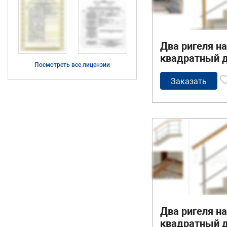
Два ригеля н
квадратный 
Посмотреть все лицензии
поручень и к
деревянные с
Заказать
Два ригеля н
квадратный 