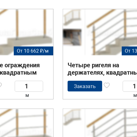
От 10 662 ₽/м
От 13
 ограждения
Четыре ригеля на
с квадратным
держателях, квадратн
поручнем и
деревянный поручень и
деревянными
стойки с деревянными
Заказать
вставками
м
м