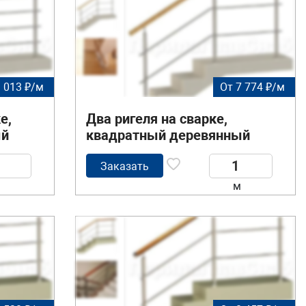
9 013 ₽/м
От 7 774 ₽/м
е,
Два ригеля на сварке,
ый
квадратный деревянный
йки
поручень и круглые стойки
Заказать
м