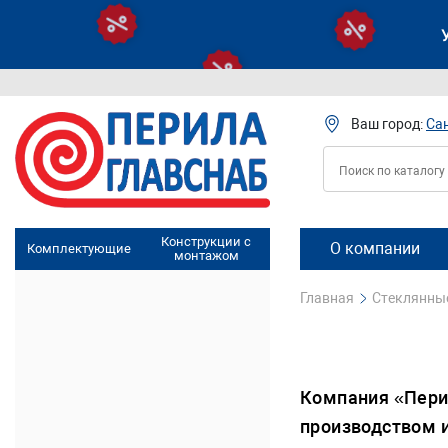
Ваш город:
Са
Конструкции с
О компании
Комплектующие
монтажом
Главная
Стеклянны
Компания «Пери
производством и